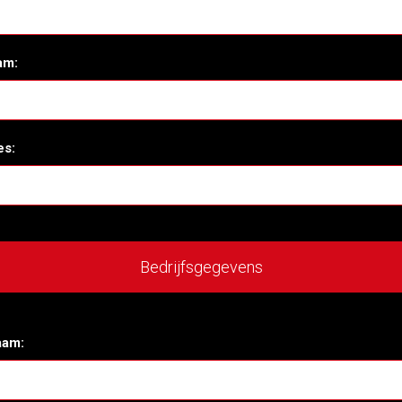
am:
es:
Bedrijfsgegevens
aam: