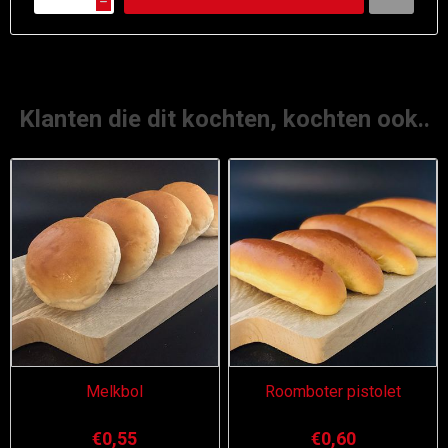
h
Klanten die dit kochten, kochten ook..
Melkbol
Roomboter pistolet
€0,55
€0,60