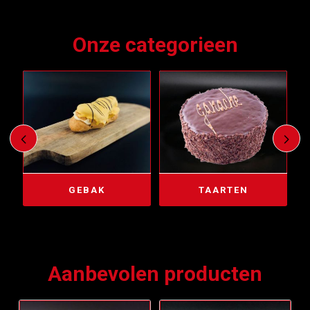
Onze categorieen
XE VLAAI
GEBAK
TAARTEN
Aanbevolen producten