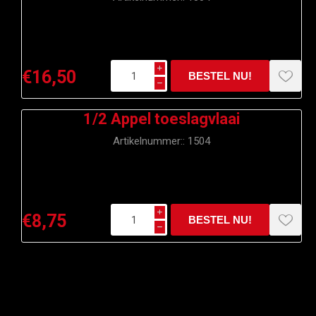
i
€16,50
h
1/2 Appel toeslagvlaai
Artikelnummer::
1504
i
€8,75
h