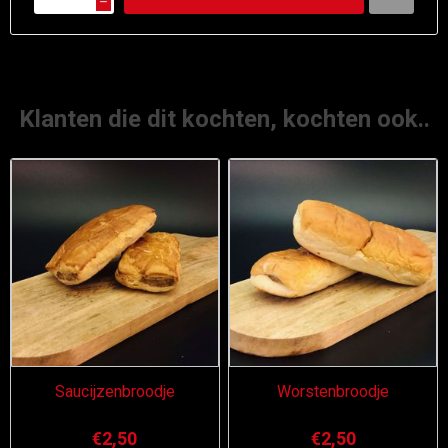
h
Klanten die dit kochten, kochten ook..
Saucijzenbroodje
Worstenbroodje
€2,50
€2,50