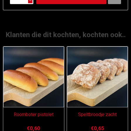
h
Klanten die dit kochten, kochten ook..
Roomboter pistolet
Speltbroodje zacht
€0,60
€0,65