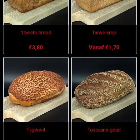
't beste brood
Tarwe krop
€3,80
Vanaf €1,70
Tijgerwit
Toscaans goud