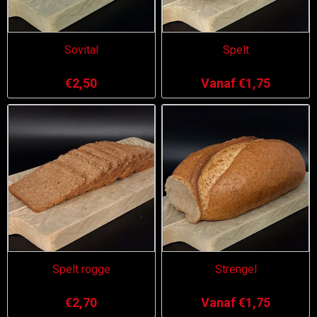
Sovital
Spelt
€2,50
Vanaf €1,75
Spelt rogge
Strengel
€2,70
Vanaf €1,75