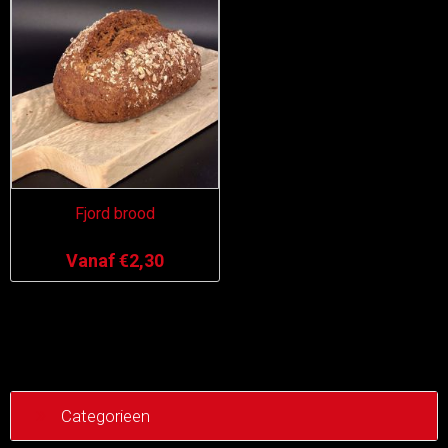
Fjord brood
Vanaf €2,30
Categorieen