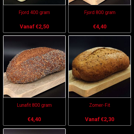
Fjord 400 gram
Fjord 800 gram
Vanaf €2,50
€4,40
Lunafit 800 gram
Zomer-Fit
€4,40
Vanaf €2,30