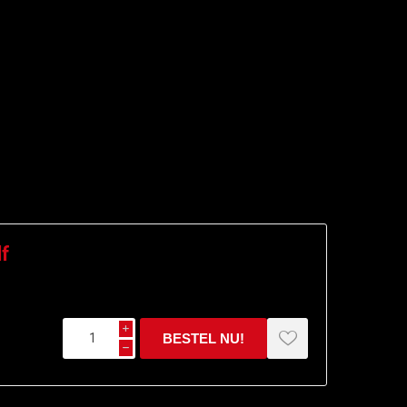
lf
i
h