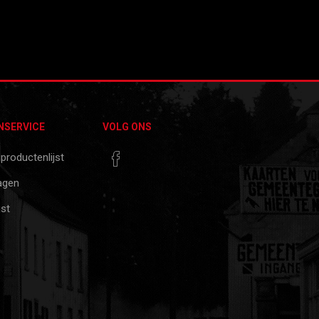
NSERVICE
VOLG ONS
 productenlijst
agen
jst