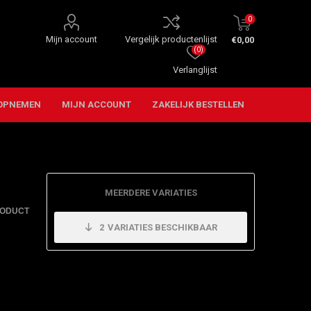
0
Mijn account
Vergelijk productenlijst
€0,00
(0)
Verlanglijst
OPNEMEN
MIJN ACCOUNT
ZAKELIJK BESTELLEN
MEERDERE VARIATIES
RODUCT
2
VARIATIES BESCHIKBAAR