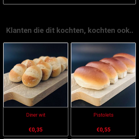
Klanten die dit kochten, kochten ook..
Diner wit
Pistolets
€0,35
€0,55