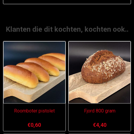
Klanten die dit kochten, kochten ook..
Roomboter pistolet
Fjord 800 gram
€0,60
€4,40