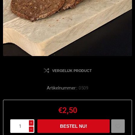
VERGELIJK PRODUCT
Artikelnummer::
0509
€2,50
i
h