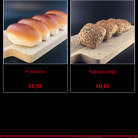
Pistolets
Kampioentje
€0,55
€0,65