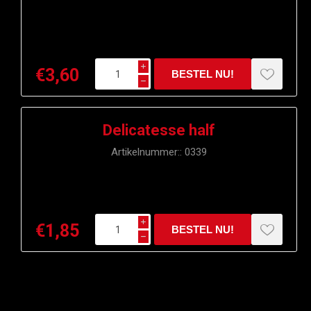
i
€3,60
h
Delicatesse half
Artikelnummer::
0339
i
€1,85
h