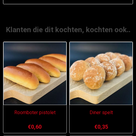
Klanten die dit kochten, kochten ook..
Roomboter pistolet
Diner spelt
€0,60
€0,35