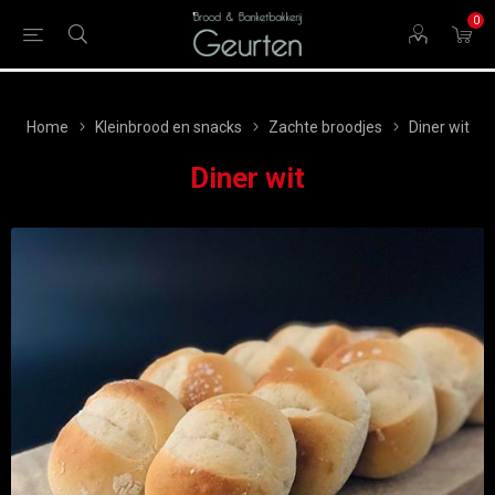
0
Home
Kleinbrood en snacks
Zachte broodjes
Diner wit
Diner wit