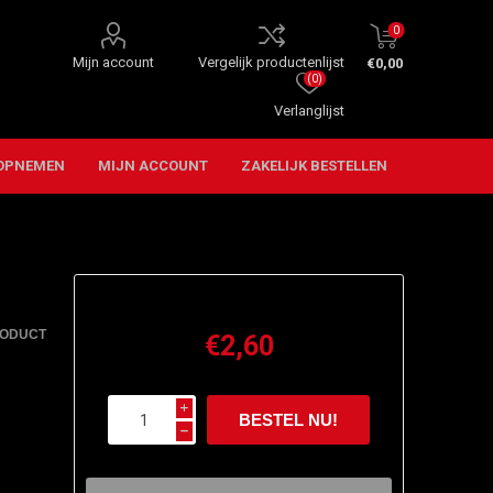
0
Mijn account
Vergelijk productenlijst
€0,00
(0)
Verlanglijst
OPNEMEN
MIJN ACCOUNT
ZAKELIJK BESTELLEN
RODUCT
€2,60
i
h