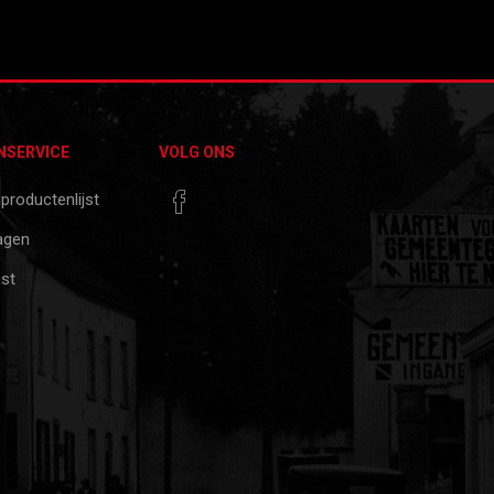
NSERVICE
VOLG ONS
 productenlijst
agen
jst