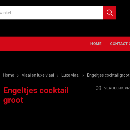
HOME
CONTACT 
Home
Vlaai en luxe vlaai
Luxe vlaai
Engeltjes cocktail groot
Engeltjes cocktail
VERGELIJK P
groot