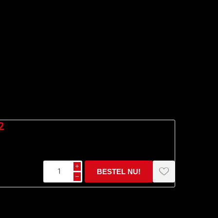
2
i
h