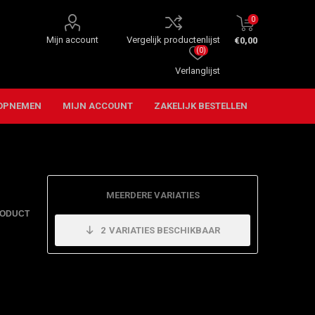
0
Mijn account
Vergelijk productenlijst
€0,00
(0)
Verlanglijst
OPNEMEN
MIJN ACCOUNT
ZAKELIJK BESTELLEN
MEERDERE VARIATIES
RODUCT
2
VARIATIES BESCHIKBAAR