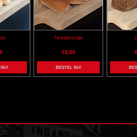
ets
Tarwebroodje
5
€0,55