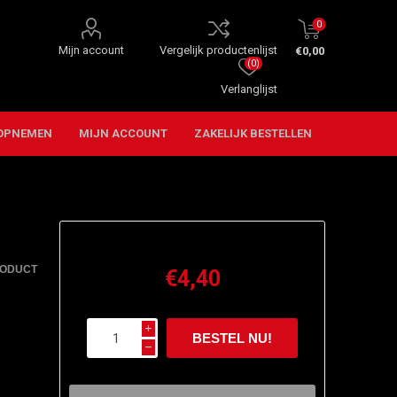
0
Mijn account
Vergelijk productenlijst
€0,00
(0)
Verlanglijst
OPNEMEN
MIJN ACCOUNT
ZAKELIJK BESTELLEN
RODUCT
€4,40
i
h