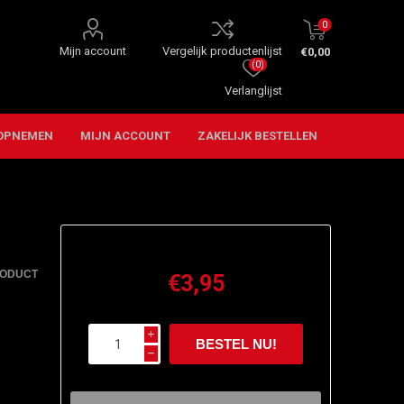
0
Mijn account
Vergelijk productenlijst
€0,00
(0)
Verlanglijst
OPNEMEN
MIJN ACCOUNT
ZAKELIJK BESTELLEN
RODUCT
€3,95
i
h