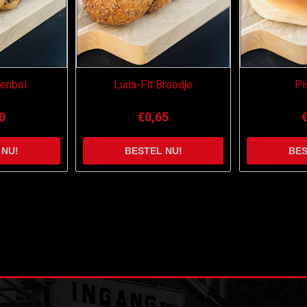
tenbol
Luna-Fit Broodje
Pi
0
€0,65