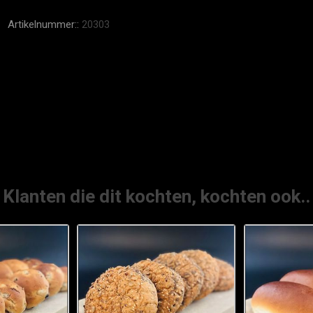
Artikelnummer::
20303
Klanten die dit kochten, kochten ook..