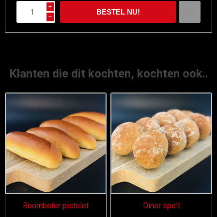
i
h
Klanten die dit kochten, kochten ook..
Roomboter pistolet
Diner spelt