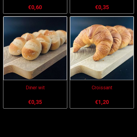
€0,60
€0,35
Diner wit
Croissant
€0,35
€1,20