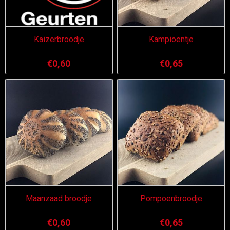
Kaizerbroodje
Kampioentje
€0,60
€0,65
Maanzaad broodje
Pompoenbroodje
€0,60
€0,65