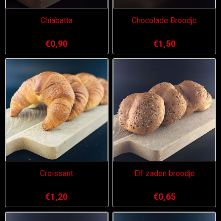
Chiabatta
Chocolade Broodje
€0,90
€1,50
Croissant
Elf zaden broodje
€1,20
€0,65