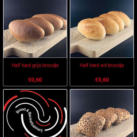
Half hard grijs broodje
Half hard wit broodje
€0,60
€0,60