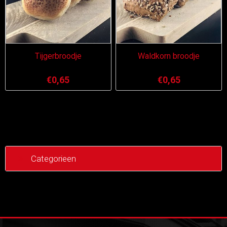
Tijgerbroodje
Waldkorn broodje
€0,65
€0,65
Categorieen