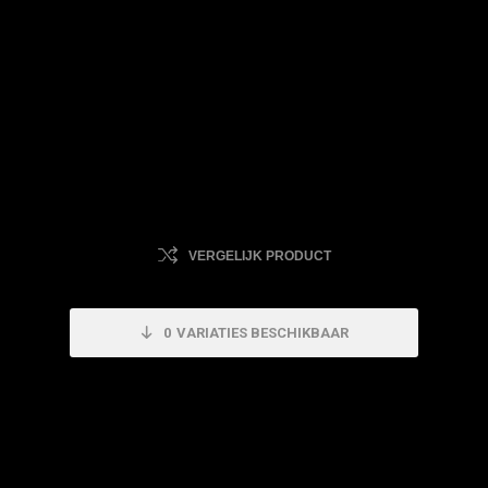
VERGELIJK PRODUCT
0
VARIATIES BESCHIKBAAR
Dit product is uitverkocht