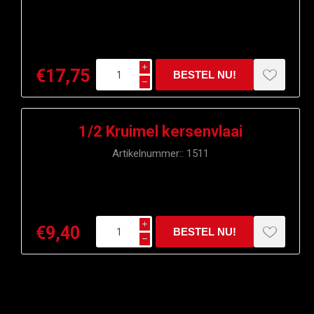
i
€17,75
h
1/2 Kruimel kersenvlaai
Artikelnummer::
1511
i
€9,40
h