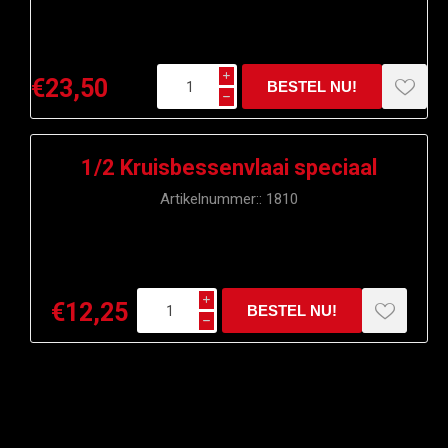
i
€23,50
h
1/2 Kruisbessenvlaai speciaal
Artikelnummer::
1810
i
€12,25
h