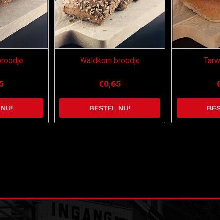
broodje
Waldkorn broodje
Tarw
5
€0,65