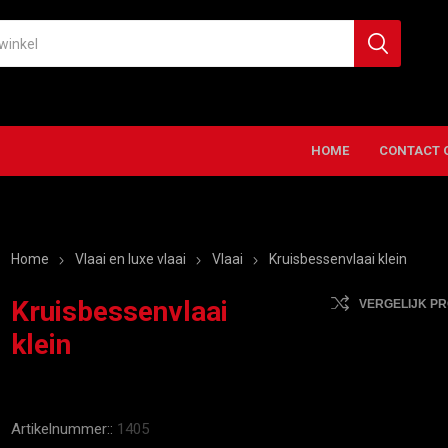
HOME
CONTACT 
Home
Vlaai en luxe vlaai
Vlaai
Kruisbessenvlaai klein
Kruisbessenvlaai
VERGELIJK P
klein
Artikelnummer::
1405