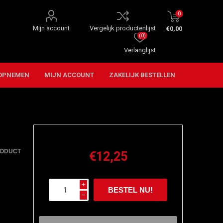
0
Mijn account
Vergelijk productenlijst
€0,00
(0)
Verlanglijst
OPNEMEN
MIJN ACCOUNT
ZAKELIJK BESTELLEN
RODUCT
€12,25
i
h