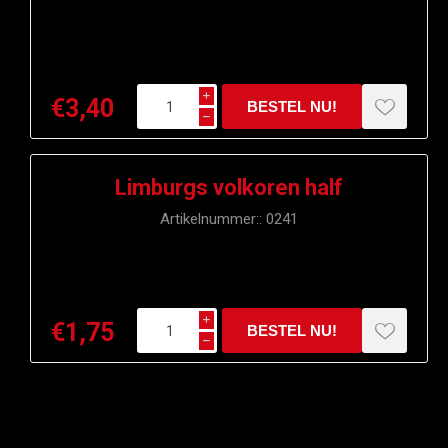
i
€3,40
h
Limburgs volkoren half
Artikelnummer::
0241
i
€1,75
h