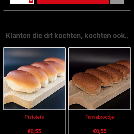
h
Klanten die dit kochten, kochten ook..
Pistolets
Tarwebroodje
€0,55
€0,55