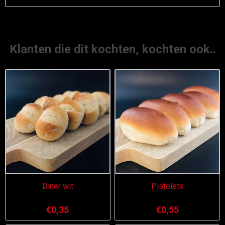
Klanten die dit kochten, kochten ook..
Diner wit
Pistolets
€0,35
€0,55