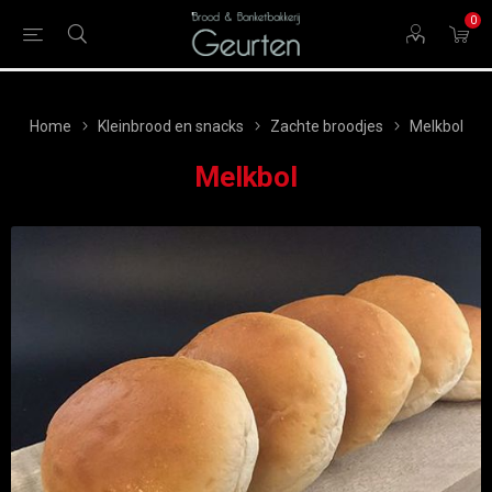
0
Home
Kleinbrood en snacks
Zachte broodjes
Melkbol
Melkbol