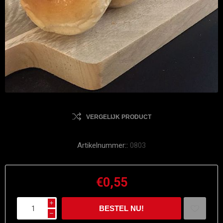
VERGELIJK PRODUCT
Artikelnummer::
0803
€0,55
i
h