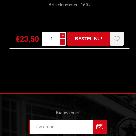
Artikelnummer::
1607
i
€23,50
h
Nieuwsbrief