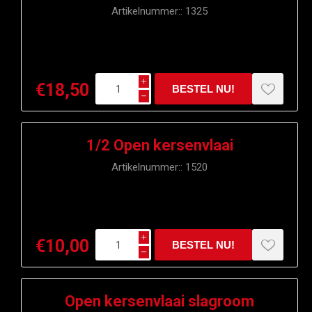
Artikelnummer::
1325
i
€18,50
h
1/2 Open kersenvlaai
Artikelnummer::
1520
i
€10,00
h
Open kersenvlaai slagroom