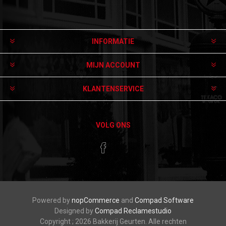
Aanmelden
Afmelden
INFORMATIE
MIJN ACCOUNT
KLANTENSERVICE
VOLG ONS
Powered by
nopCommerce
and
Compad Software
Designed by
Compad Reclamestudio
Copyright ; 2026 Bakkerij Geurten. Alle rechten