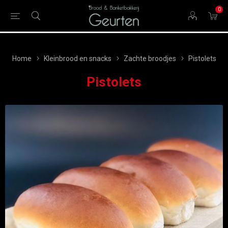
0
Home
Kleinbrood en snacks
Zachte broodjes
Pistolets
Pistolets