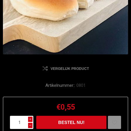
VERGELIJK PRODUCT
Artikelnummer::
0801
€0,55
i
h