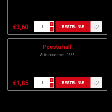
i
€3,60
h
Poesta half
Artikelnummer::
0336
i
€1,85
h