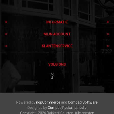
Aanmelden
Afmelden
INFORMATIE
MIJN ACCOUNT
KLANTENSERVICE
VOLG ONS
Powered by
nopCommerce
and
Compad Software
Designed by
Compad Reclamestudio
Copyright ; 2026 Bakkerij Geurten. Alle rechten