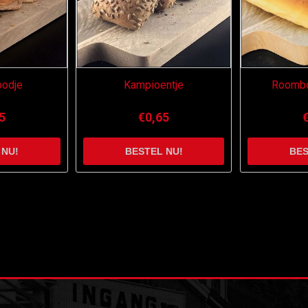
oodje
Kampioentje
Roombot
5
€0,65