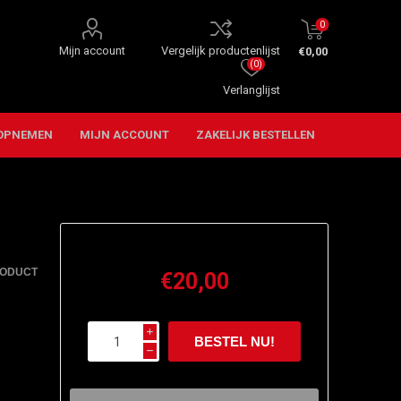
0
Mijn account
Vergelijk productenlijst
€0,00
(0)
Verlanglijst
OPNEMEN
MIJN ACCOUNT
ZAKELIJK BESTELLEN
RODUCT
€20,00
i
h