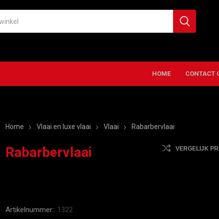
HOME
CONTACT 
Home
Vlaai en luxe vlaai
Vlaai
Rabarbervlaai
Rabarbervlaai
VERGELIJK P
Artikelnummer::
1322