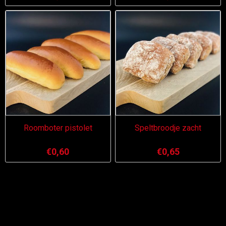
Roomboter pistolet
Speltbroodje zacht
€0,60
€0,65