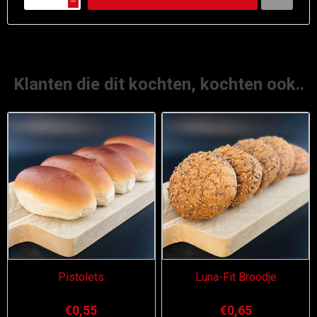
h
Klanten die dit kochten, kochten ook..
Pistolets
Luna-Fit Broodje
€0,55
€0,65