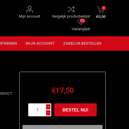
0
Mijn account
Vergelijk productenlijst
€0,00
(0)
Verlanglijst
OPNEMEN
MIJN ACCOUNT
ZAKELIJK BESTELLEN
€17,50
RODUCT
i
h