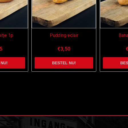
itje 1p
Pudding eclair
Ban
5
€3,50