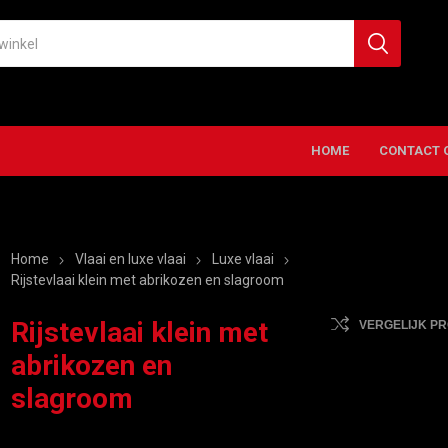
HOME
CONTACT 
Home
Vlaai en luxe vlaai
Luxe vlaai
Rijstevlaai klein met abrikozen en slagroom
Rijstevlaai klein met
VERGELIJK P
abrikozen en
slagroom