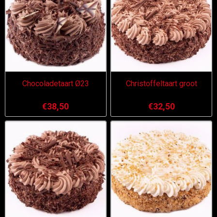
Chocoladetaart Ø23
Christoffeltaart groot
€38,50
€32,50