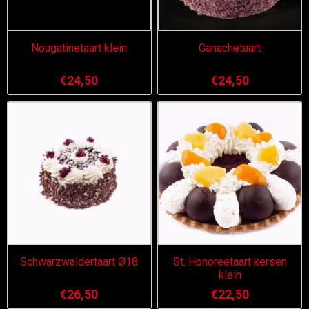
Nougatinetaart klein
Ganachetaart
€24,50
€24,50
Schwarzwaldertaart Ø18
St. Honoreetaart kersen
klein
€26,50
€22,50