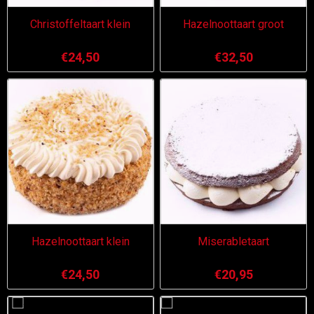
Christoffeltaart klein
Hazelnoottaart groot
€24,50
€32,50
Hazelnoottaart klein
Miserabletaart
€24,50
€20,95