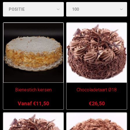
Bienestich kersen
Chocoladetaart Ø18
Vanaf €11,50
€26,50