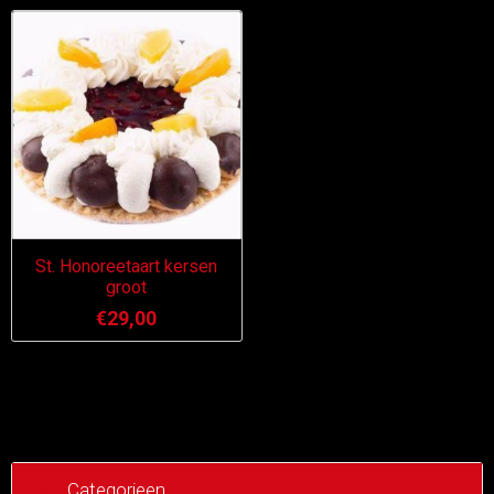
St. Honoreetaart kersen
groot
€29,00
Categorieen