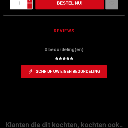
h
REVIEWS
0 beoordeling(en)
SCHRIJF UW EIGEN BEOORDELING
Klanten die dit kochten, kochten ook..