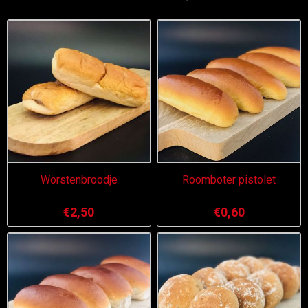
Worstenbroodje
Roomboter pistolet
€2,50
€0,60