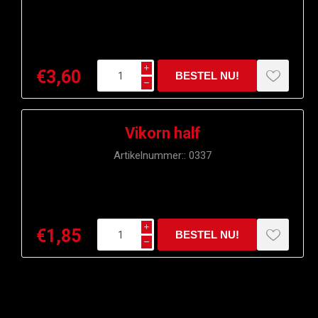
i
€3,60
h
Vikorn half
Artikelnummer::
0337
i
€1,85
h